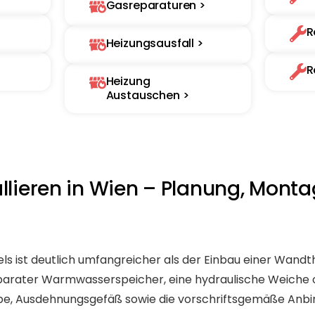
Gasreparaturen >
R
Heizungsausfall >
R
Heizung
Austauschen >
allieren in Wien – Planung, Mont
sels ist deutlich umfangreicher als der Einbau einer Wan
parater Warmwasserspeicher, eine hydraulische Weiche o
e, Ausdehnungsgefäß sowie die vorschriftsgemäße Anbi