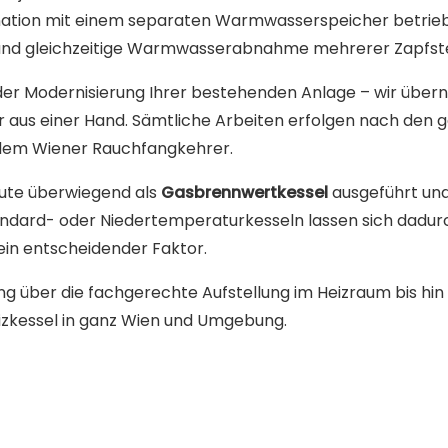
nation mit einem separaten Warmwasserspeicher betrieb
 und gleichzeitige Warmwasserabnahme mehrerer Zapfste
oder Modernisierung Ihrer bestehenden Anlage – wir übe
r aus einer Hand. Sämtliche Arbeiten erfolgen nach de
 dem Wiener Rauchfangkehrer.
ute überwiegend als
Gasbrennwertkessel
ausgeführt und
tandard- oder Niedertemperaturkesseln lassen sich dadurc
ein entscheidender Faktor.
ng über die fachgerechte Aufstellung im Heizraum bis hin 
eizkessel in ganz Wien und Umgebung.