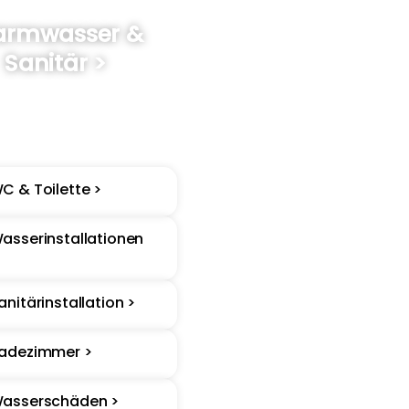
rmwasser &
Sanitär >
Warmwasserspeicher,
Zirkulation und
itärinstallation passend
zum Kessel.
C & Toilette >
asserinstallationen
anitärinstallation >
adezimmer >
asserschäden >