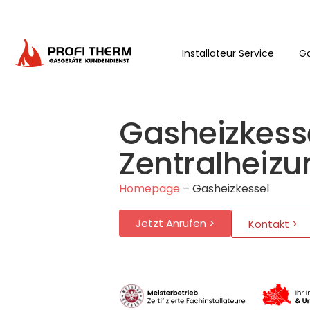
Installateur Service
Ga
Gasheizkesse
Zentralheiz
Homepage
–
Gasheizkessel
Jetzt Anrufen >
Kontakt >