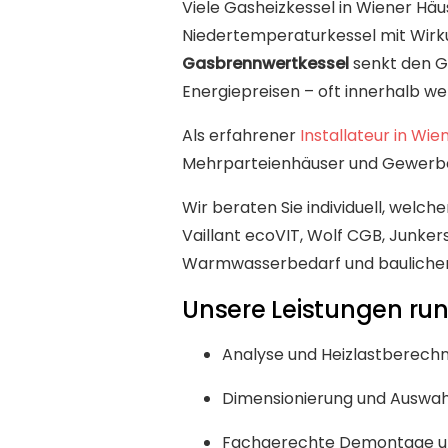
Viele Gasheizkessel in Wiener Hä
Niedertemperaturkessel mit Wirk
Gasbrennwertkessel
senkt den G
Energiepreisen – oft innerhalb we
Als erfahrener
Installateur in Wie
Mehrparteienhäuser und Gewerbeo
Wir beraten Sie individuell, welc
Vaillant ecoVIT, Wolf CGB, Junker
Warmwasserbedarf und bauliche
Unsere Leistungen ru
Analyse und Heizlastberech
Dimensionierung und Auswah
Fachgerechte Demontage un