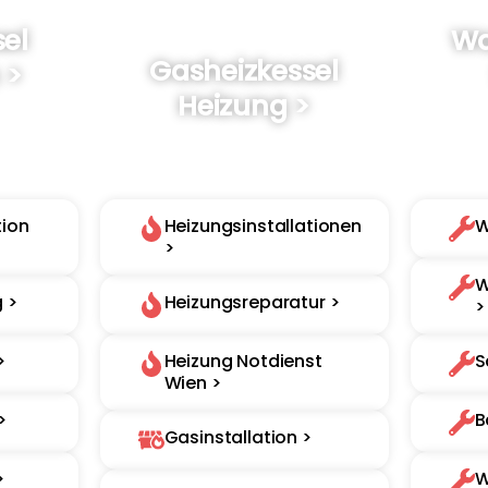
el
Wa
Gasheizkessel
 >
Heizung >
nd
euen
.
Wartung, Modernisierung und
San
r.
Reparatur Ihres Gasheizkessels.
tion
Heizungsinstallationen
W
>
W
 >
Heizungsreparatur >
>
>
Heizung Notdienst
S
Wien >
>
B
Gasinstallation >
>
W