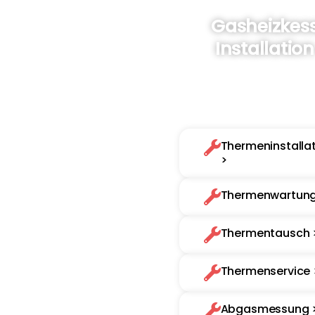
Gasheizkess
Installation
Planung, Montage u
Inbetriebnahme Ihres n
Gasheizkessels – inkl
Warmwasserspeiche
Thermeninstalla
>
Thermenwartung
Thermentausch 
Thermenservice 
Abgasmessung 