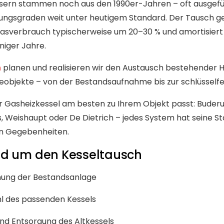
usern stammen noch aus den 1990er-Jahren – oft ausgefü
ungsgraden weit unter heutigem Standard. Der Tausch 
asverbrauch typischerweise um 20–30 % und amortisiert s
niger Jahre.
n
planen und realisieren wir den Austausch bestehender He
bjekte – von der Bestandsaufnahme bis zur schlüsselfe
her Gasheizkessel am besten zu Ihrem Objekt passt: Buder
s, Weishaupt oder De Dietrich – jedes System hat seine Stä
n Gegebenheiten.
nd um den Kesseltausch
nung der Bestandsanlage
l des passenden Kessels
d Entsorgung des Altkessels