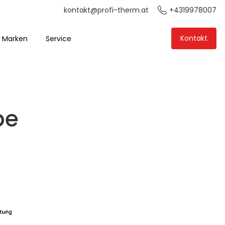
+4319978007
kontakt@profi-therm.at
Kontakt
Marken
Service
be