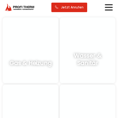
Jetzt Anrufen
Wasser &
Gas & Heizung
Sanitär
Wir sind Ihre Experten für
Wir verlegen, reparieren,
Therme, Heizungsanlagen
reinigen, installieren und
und Installationen
sanieren..