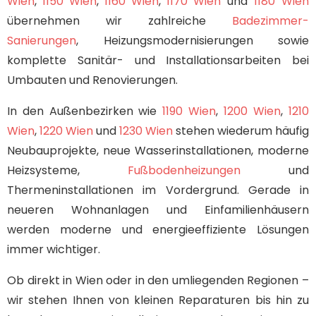
Wien
,
1150 Wien
,
1160 Wien
,
1170 Wien
und
1180 Wien
übernehmen wir zahlreiche
Badezimmer-
Sanierungen
, Heizungsmodernisierungen sowie
komplette Sanitär- und Installationsarbeiten bei
Umbauten und Renovierungen.
In den Außenbezirken wie
1190 Wien
,
1200 Wien
,
1210
Wien
,
1220 Wien
und
1230 Wien
stehen wiederum häufig
Neubauprojekte, neue Wasserinstallationen, moderne
Heizsysteme,
Fußbodenheizungen
und
Thermeninstallationen im Vordergrund. Gerade in
neueren Wohnanlagen und Einfamilienhäusern
werden moderne und energieeffiziente Lösungen
immer wichtiger.
Ob direkt in Wien oder in den umliegenden Regionen –
wir stehen Ihnen von kleinen Reparaturen bis hin zu