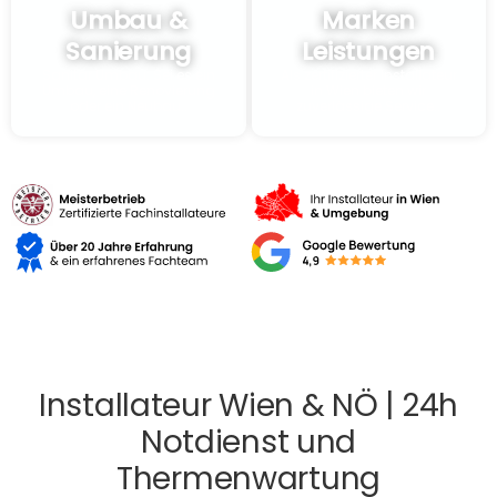
Umbau &
Marken
Sanierung
Leistungen
Sanitär Umbau: Sei es ein
Als zertifizierter Installateur
Umbau, eine Renovierung
in Wien bieten wir
oder ein Neubau..
zuverlässige Service..
24/7 AM TAG
Installateur Wien & NÖ | 24h
Notdienst und
Thermenwartung