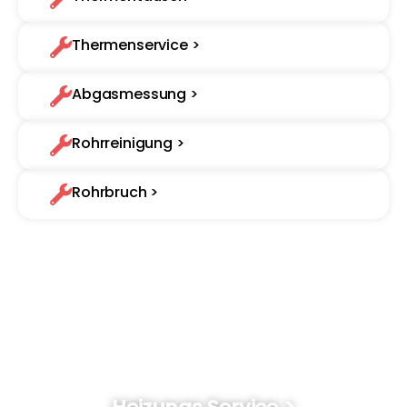
Thermenservice >
Abgasmessung >
Rohrreinigung >
Rohrbruch >