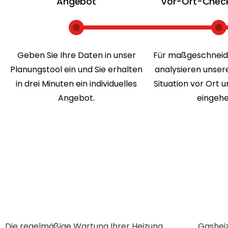
Angebot
Vor-Ort-Chec
Geben Sie Ihre Daten in unser
Für maßgeschneid
Planungstool ein und Sie erhalten
analysieren unser
in drei Minuten ein individuelles
Situation vor Ort 
Angebot.
eingehe
Die regelmäßige Wartung Ihrer Heizung
Gasheizung brauchen Sie keine separate