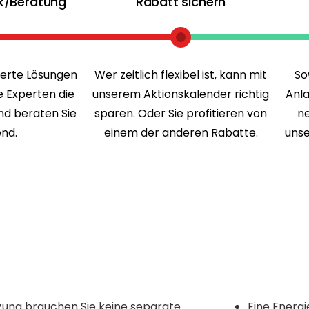
k/Beratung
Rabatt sichern
erte Lösungen
Wer zeitlich flexibel ist, kann mit
So
e Experten die
unserem Aktionskalender richtig
Anla
und beraten Sie
sparen. Oder Sie profitieren von
ne
nd.
einem der anderen Rabatte.
unse
Eine Energi