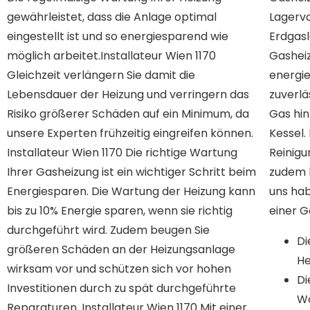
gewährleistet, dass die Anlage optimal
Lagervorrichtung, da Gas über die
eingestellt ist und so energiesparend wie
Erdgasleitung immer verfügbar ist. Eine
möglich arbeitet.Installateur Wien 1170
Gasheizung von uns überzeugt durch die
Gleichzeit verlängern Sie damit die
energiesparende Brennertechnik und den
Lebensdauer der Heizung und verringern das
zuverlässigen Betrieb über viele Jahre hinweg.
Risiko größerer Schäden auf ein Minimum, da
Gas hinterlässt nur wenige Rückstände im
unsere Experten frühzeitig eingreifen können.
Kessel. Der damit verbundene geringere
Installateur Wien 1170 Die richtige Wartung
Reinigungs- und Wartungsaufwand spart
Ihrer Gasheizung ist ein wichtiger Schritt beim
zudem bares Geld. Mit einer Gasheizung von
Energiesparen. Die Wartung der Heizung kann
uns haben Sie die Gewissheit, alle Vorteile
bis zu 10% Energie sparen, wenn sie richtig
einer G
durchgeführt wird. Zudem beugen Sie
Di
größeren Schäden an der Heizungsanlage
He
wirksam vor und schützen sich vor hohen
Di
Investitionen durch zu spät durchgeführte
Wo
Reparaturen. Installateur Wien 1170 Mit einer