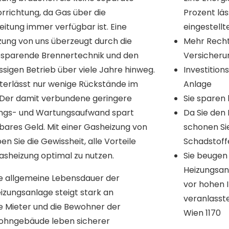
Prozent läs
eingestell
Mehr Recht
Versicheru
Investition
Anlage
Sie sparen
Da Sie den
schonen Si
Schadstoff
asheizung optimal zu nutzen.
Sie beugen
Heizungsan
e allgemeine Lebensdauer der
vor hohen I
izungsanlage steigt stark an
veranlasst
e Mieter und die Bewohner der
Wien 1170
hngebäude leben sicherer