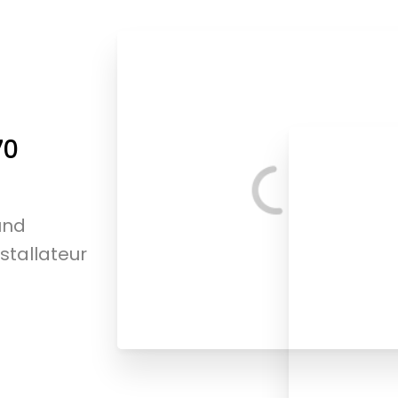
70
und
nstallateur