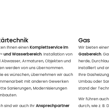
tärtechnik
Gas
ten Ihnen einen
Komplettservice im
Wir bieten eine
r- und Wasserbereich
. Installation von
Gasbereich
. Ga
d Abwasser, Armaturen, Objekten und
herde, Durchlau
gen werden von uns übernommen.
installiert und 
ie es wünschen, übernehmen wir auch
Ihre Gasheizung
ammenarbeit mit anderen Gewerken
Umbau oder San
tte Sanierungen, Modernisierungen
stand der Techn
mbauten.
Wir führen auc
ch sind wir auch Ihr
Ansprechpartner
durch, wie z. B. 