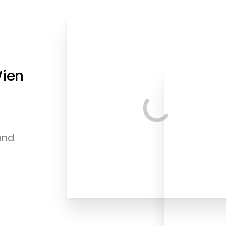
ien
und