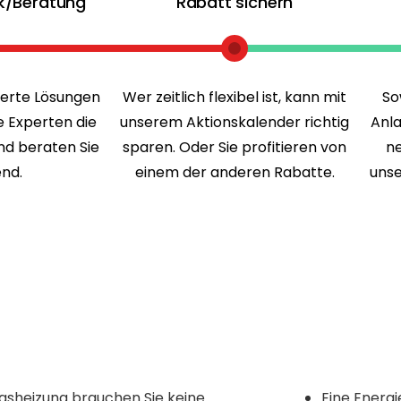
k/Beratung
Rabatt sichern
erte Lösungen
Wer zeitlich flexibel ist, kann mit
So
e Experten die
unserem Aktionskalender richtig
Anla
und beraten Sie
sparen. Oder Sie profitieren von
ne
nd.
einem der anderen Rabatte.
unse
asheizung brauchen Sie keine
Eine Energi