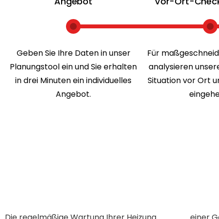
Angebot
Vor-Ort-Chec
Geben Sie Ihre Daten in unser
Für maßgeschneid
Planungstool ein und Sie erhalten
analysieren unser
in drei Minuten ein individuelles
Situation vor Ort 
Angebot.
eingehe
Die regelmäßige Wartung Ihrer Heizung
einer G