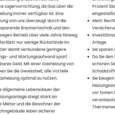
e Lagervorrichtung, da Gas über die
Prozent läs
eitung immer verfügbar ist. Eine
eingestell
ung von uns überzeugt durch die
Mehr Recht
esparende Brennertechnik und den
Versicheru
ssigen Betrieb über viele Jahre hinweg.
Investition
terlässt nur wenige Rückstände im
Anlage
 Der damit verbundene geringere
Sie sparen
ungs- und Wartungsaufwand spart
Da Sie den
ares Geld. Mit einer Gasheizung von
schonen Si
en Sie die Gewissheit, alle Vorteile
Schadstoff
asheizung optimal zu nutzen.
Sie beugen
Heizungsan
e allgemeine Lebensdauer der
vor hohen I
izungsanlage steigt stark an
veranlasst
e Mieter und die Bewohner der
Thermenwa
hngebäude leben sicherer