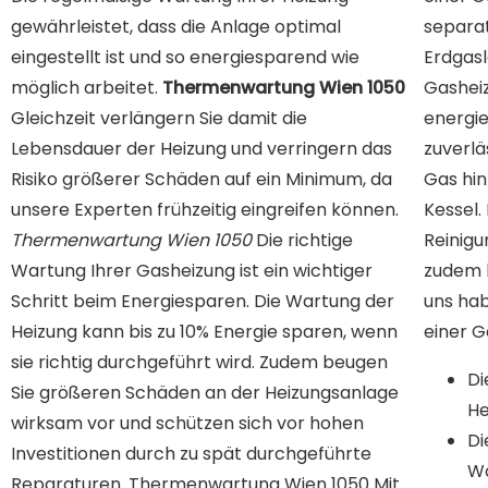
gewährleistet, dass die Anlage optimal
separat
eingestellt ist und so energiesparend wie
Erdgasl
möglich arbeitet.
Thermenwartung Wien 1050
Gasheiz
Gleichzeit verlängern Sie damit die
energi
Lebensdauer der Heizung und verringern das
zuverlä
Risiko größerer Schäden auf ein Minimum, da
Gas hin
unsere Experten frühzeitig eingreifen können.
Kessel.
Thermenwartung Wien 1050
Die richtige
Reinig
Wartung Ihrer Gasheizung ist ein wichtiger
zudem b
Schritt beim Energiesparen. Die Wartung der
uns hab
Heizung kann bis zu 10% Energie sparen, wenn
einer G
sie richtig durchgeführt wird. Zudem beugen
Di
Sie größeren Schäden an der Heizungsanlage
He
wirksam vor und schützen sich vor hohen
Di
Investitionen durch zu spät durchgeführte
Wo
Reparaturen.
Thermenwartung Wien 1050
Mit